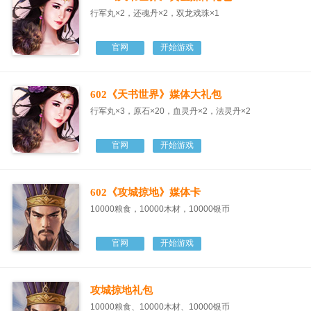
行军丸×2，还魂丹×2，双龙戏珠×1
官网
开始游戏
602《天书世界》媒体大礼包
行军丸×3，原石×20，血灵丹×2，法灵丹×2
官网
开始游戏
602《攻城掠地》媒体卡
10000粮食，10000木材，10000银币
官网
开始游戏
攻城掠地礼包
10000粮食、10000木材、10000银币