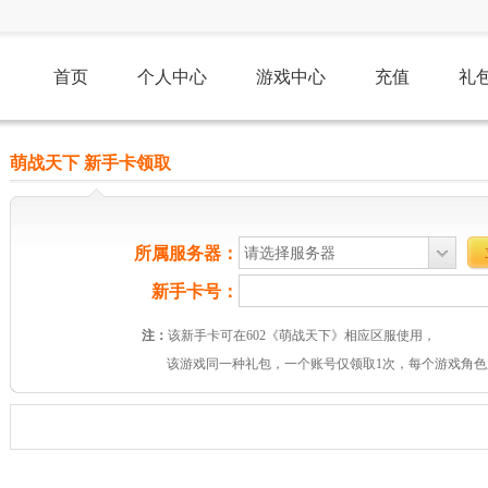
首页
个人中心
游戏中心
充值
礼
萌战天下 新手卡领取
08:22
原始传奇
双线2736服
所属服务器：
请选择服务器
00:15
龙脉
双线851294服
新手卡号：
00:15
三国传说
双线100800服
注：
该新手卡可在602《萌战天下》相应区服使用，
00:05
天尊传奇
双线1709服
该游戏同一种礼包，一个账号仅领取1次，每个游戏角色
00:05
开天西游
双线571服
00:05
全民红月
双线1030服
00:05
神圣契约
双线114服