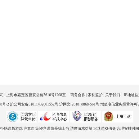
00:05
神兵奇迹
双线67服
00:01
维京传奇
双线2131服
00:00
传奇霸主
双线1135服
后天 10:00
航海霸业
双线171服
 | 上海市嘉定区曹安公路5616号1208室
后天 15:00
神圣契约
双线119服
商务合作
|
家长监护
|
关于我们
IP地址位
28号-2
沪公网安备31011402001552号
沪网文[2018] 8868-561号
增值电信业务经营许可证沪B
 拒绝盗版游戏 注意自我保护 谨防受骗上当 适度游戏益脑 沉迷游戏伤身 合理安排时间