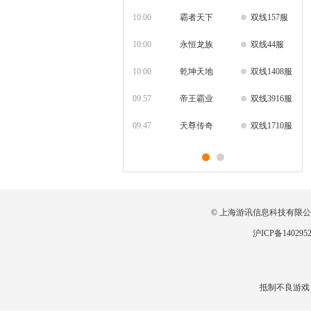
10:00
霸者天下
双线157服
10:00
永恒龙族
双线44服
10:00
乾坤天地
双线1408服
09:57
帝王霸业
双线3916服
09:47
天尊传奇
双线1710服
明天 00:05
众神大陆
双线340服
明天 00:05
神兵奇迹
© 上海游讯信息科技有限公司
双线68服
沪ICP备140295
明天 00:05
神圣契约
双线116服
明天 00:15
三国传说
双线100801
抵制不良游戏
明天 10:00
霸者归来
服
双线1142服