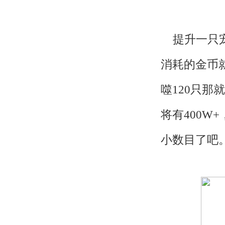
提升一只宠
消耗的金币就
噬120只那
将有400
小数目了吧