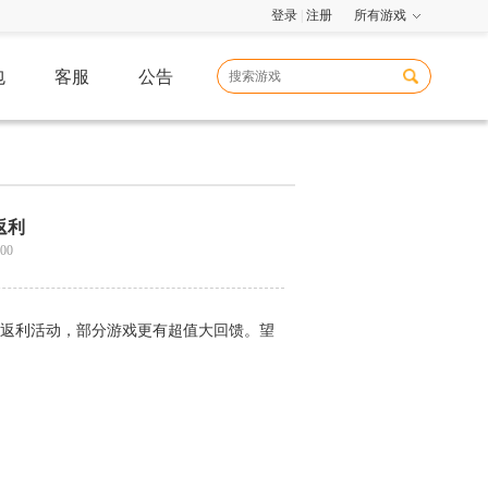
登录
|
注册
所有游戏
包
客服
公告
返利
00
大返利活动，部分游戏更有超值大回馈。望