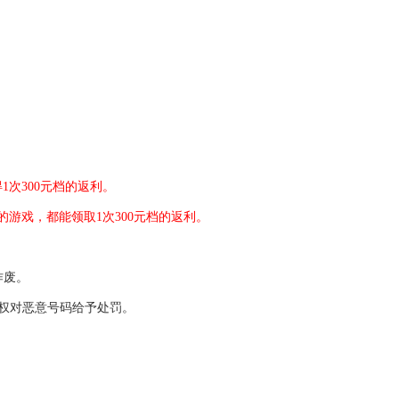
1次300元档的返利
。
的游戏，都能领取1次
300元档的返利
。
作废。
有权对恶意号码给予处罚。