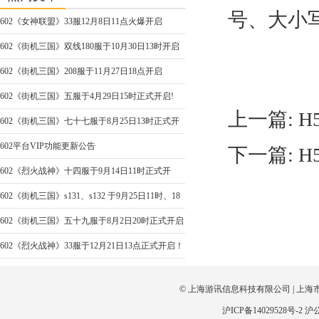
号、大小
602《女神联盟》33服12月8日11点火爆开启
602《街机三国》双线180服于10月30日13时开启
602《街机三国》208服于11月27日18点开启
602《街机三国》五服于4月29日15时正式开启!
上一篇:
H
602《街机三国》七十七服于8月25日13时正式开
启
602平台VIP功能更新公告
下一篇:
H
602《烈火战神》十四服于9月14日11时正式开
启！
602《街机三国》s131、s132 于9月25日11时、18
时开启
602《街机三国》五十九服于8月2日20时正式开启
602《烈火战神》33服于12月21日13点正式开启！
© 上海游讯信息科技有限公司 | 上海
沪ICP备14029528号-2
沪公