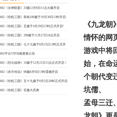
602《女神联盟》33服12月8日11点火爆开启
602《街机三国》双线180服于10月30日13时开启
《九龙朝
602《街机三国》五服于4月29日15时正式开启!
602《街机三国》208服于11月27日18点开启
情怀的网页
602《街机三国》七十七服于8月25日13时正式开
游戏中将
启
602平台VIP功能更新公告
始，在命
602《烈火战神》33服于12月21日13点正式开启！
602《赤月传说》98服8月9日13时震撼开启
个朝代变
602《街机三国》五十九服于8月2日20时正式开启
坑儒、
602《街机三国》百服大庆典
孟母三迁
龙朝》更