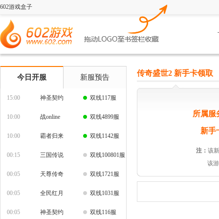
602游戏盒子
传奇盛世2 新手卡领取
今日开服
新服预告
15:00
神圣契约
双线117服
所属服
10:00
战online
双线4899服
新手
10:00
霸者归来
双线1142服
注：
该新
00:15
三国传说
双线100801服
该游
00:05
天尊传奇
双线1721服
00:05
全民红月
双线1031服
00:05
神圣契约
双线116服