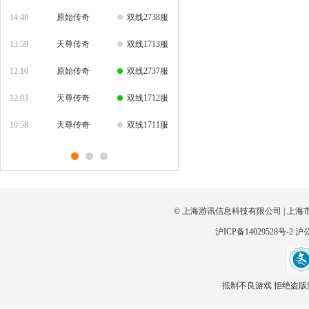
14:48
原始传奇
双线2738服
00:15
三国传说
13:59
天尊传奇
双线1713服
00:05
天尊传奇
12:10
原始传奇
双线2737服
00:05
开天西游
12:03
天尊传奇
双线1712服
00:05
全民红月
10:58
天尊传奇
双线1711服
00:05
神圣契约
明天 00:05
众神大陆
双线340服
后天 10:00
航海霸业
明天 00:05
神兵奇迹
双线68服
© 上海游讯信息科技有限公司 | 上海
后天 15:00
神圣契约
沪ICP备14029528号-2
沪公
明天 00:05
神圣契约
双线116服
明天 00:15
三国传说
双线100801
抵制不良游戏 拒绝盗版
明天 10:00
霸者归来
服
双线1142服