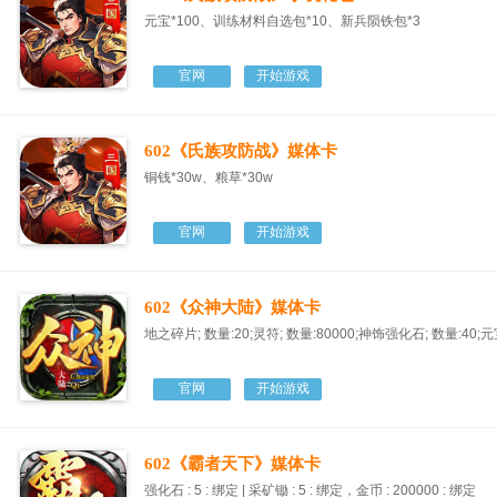
元宝*100、训练材料自选包*10、新兵陨铁包*3
官网
开始游戏
602《氏族攻防战》媒体卡
铜钱*30w、粮草*30w
官网
开始游戏
602《众神大陆》媒体卡
地之碎片; 数量:20;灵符; 数量:80000;神饰强化石; 数量:40;元宝
官网
开始游戏
602《霸者天下》媒体卡
强化石 : 5 : 绑定 | 采矿锄 : 5 : 绑定，金币 : 200000 : 绑定