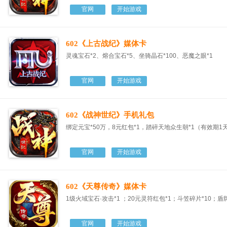
官网
开始游戏
602《上古战纪》媒体卡
灵魂宝石*2、熔合宝石*5、坐骑晶石*100、恶魔之眼*1
官网
开始游戏
602《战神世纪》手机礼包
绑定元宝*50万，8元红包*1，踏碎天地众生朝*1（有效期1
官网
开始游戏
602《天尊传奇》媒体卡
1级火域宝石·攻击*1 ；20元灵符红包*1；斗笠碎片*10；盾牌
官网
开始游戏