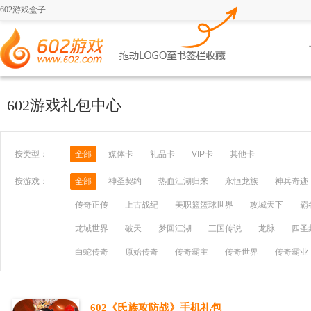
602游戏盒子
602游戏礼包中心
按类型：
全部
媒体卡
礼品卡
VIP卡
其他卡
按游戏：
全部
神圣契约
热血江湖归来
永恒龙族
神兵奇迹
传奇正传
上古战纪
美职篮篮球世界
攻城天下
霸
龙域世界
破天
梦回江湖
三国传说
龙脉
四圣
白蛇传奇
原始传奇
传奇霸主
传奇世界
传奇霸业
602《氏族攻防战》手机礼包