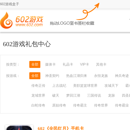
602游戏盒子
602游戏礼包中心
按类型：
全部
媒体卡
礼品卡
VIP卡
其他卡
按游戏：
全部
神圣契约
热血江湖归来
永恒龙族
神兵奇迹
传奇正传
上古战纪
美职篮篮球世界
攻城天下
霸
龙域世界
破天
梦回江湖
三国传说
龙脉
四圣
白蛇传奇
原始传奇
传奇霸主
传奇世界
传奇霸业
602《全民红月》手机卡