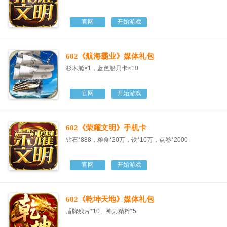
官网
开始游戏
602《航海霸业》媒体礼包
杉木舱×1，蓝色船只卡×10
官网
开始游戏
602《荣耀文明》手机卡
钻石*888，粮食*20万，铁*10万，点卷*2000
官网
开始游戏
602《乾坤天地》媒体礼包
盾牌残片*10、神力精粹*5