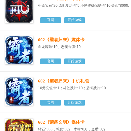
生命宝石*20;原地复活卡*5;小怪挂机保护卡*10;金币*8000;
官网
开始游戏
602《霸者归来》媒体卡
血龙魄珠*10、恶魔令牌*10
官网
开始游戏
602《霸者归来》手机礼包
10元充值卡*1；斗笠残片*10；盾牌残片*10
官网
开始游戏
602《荣耀文明》媒体卡
钻石*500，粮食*8万，木材*8万，金币*8万