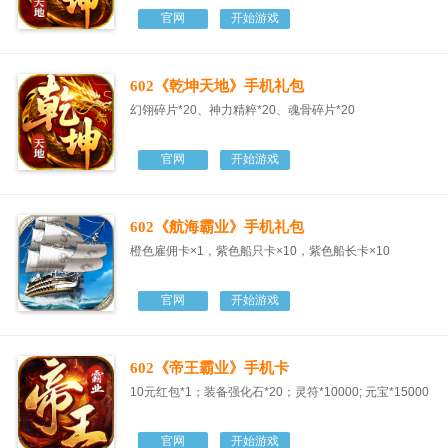
官网
开始游戏
602《乾坤天地》手机礼包
幻翎碎片*20、神力精粹*20、魂骨碎片*20
官网
开始游戏
602《航海霸业》手机礼包
橙色雇佣卡×1，紫色船只卡×10，紫色船长卡×10
官网
开始游戏
602《帝王霸业》手机卡
10元红包*1；装备强化石*20；灵符*10000; 元宝*15000
官网
开始游戏