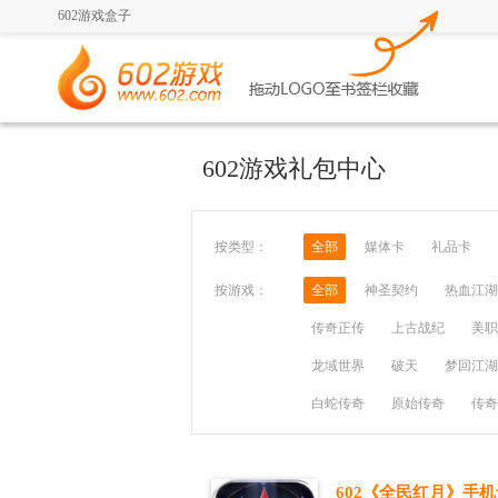
602游戏盒子
602游戏礼包中心
按类型：
全部
媒体卡
礼品卡
按游戏：
全部
神圣契约
热血江湖
传奇正传
上古战纪
美职
龙域世界
破天
梦回江湖
白蛇传奇
原始传奇
传奇
602《全民红月》手机