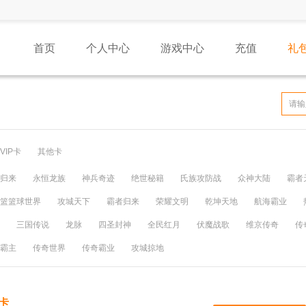
首页
个人中心
游戏中心
充值
礼
VIP卡
其他卡
归来
永恒龙族
神兵奇迹
绝世秘籍
氏族攻防战
众神大陆
霸者
篮篮球世界
攻城天下
霸者归来
荣耀文明
乾坤天地
航海霸业
三国传说
龙脉
四圣封神
全民红月
伏魔战歌
维京传奇
传
霸主
传奇世界
传奇霸业
攻城掠地
卡