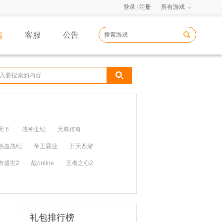
登录
|
注册
所有游戏
包
客服
公告
天下
战神世纪
天尊传奇
热血战纪
帝王霸业
开天西游
奇盛世2
战online
王者之心2
礼包排行榜