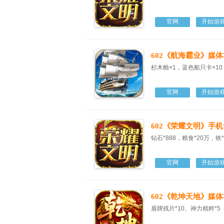
官网
开始游
602《航海霸业》媒
杉木舱×1，蓝色船只卡×10
官网
开始游
602《荣耀文明》手机
钻石*888，粮食*20万，铁*
官网
开始游
602《乾坤天地》媒
盾牌残片*10、神力精粹*5