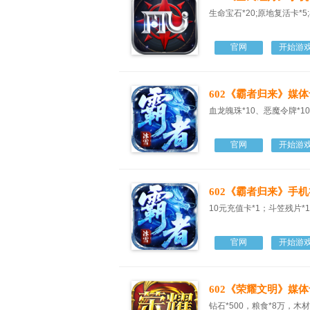
生命宝石*20;原地复活卡*5;
官网
开始游
602《霸者归来》媒体
血龙魄珠*10、恶魔令牌*10
官网
开始游
602《霸者归来》手
10元充值卡*1；斗笠残片*
官网
开始游
602《荣耀文明》媒体
钻石*500，粮食*8万，木材