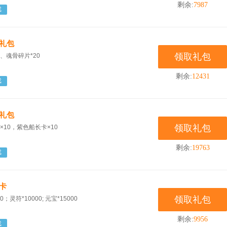
剩余:
7987
戏
机礼包
领取礼包
0、魂骨碎片*20
剩余:
12431
戏
机礼包
领取礼包
×10，紫色船长卡×10
剩余:
19763
戏
卡
领取礼包
灵符*10000; 元宝*15000
剩余:
9956
戏