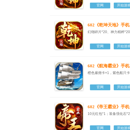
官网
开始游
602《乾坤天地》手
幻翎碎片*20、神力精粹*2
官网
开始游
602《航海霸业》手
橙色雇佣卡×1，紫色船只卡
官网
开始游
602《帝王霸业》手机
10元红包*1；装备强化石*20；
官网
开始游