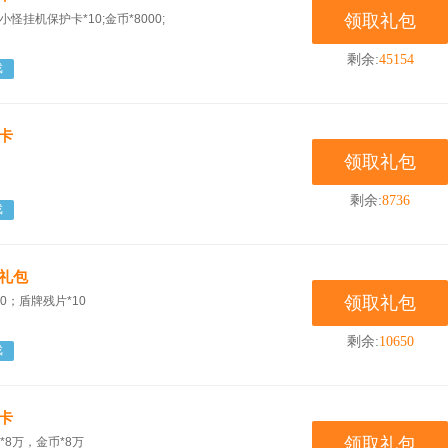
领取礼包
小怪挂机保护卡*10;金币*8000;
剩余:
45154
戏
卡
领取礼包
剩余:
8736
戏
机礼包
领取礼包
10；盾牌残片*10
剩余:
10650
戏
卡
领取礼包
*8万，金币*8万